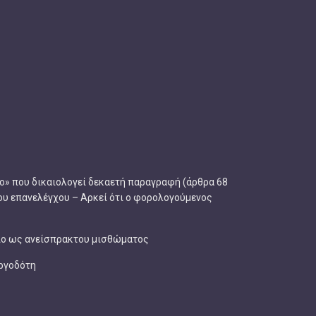
ο» που δικαιολογεί δεκαετή παραγραφή (άρθρα 68
 του επανελέγχου – Αρκεί ότι ο φορολογούμενος
σιο ως ανείσπρακτου μισθώματος
εργοδότη