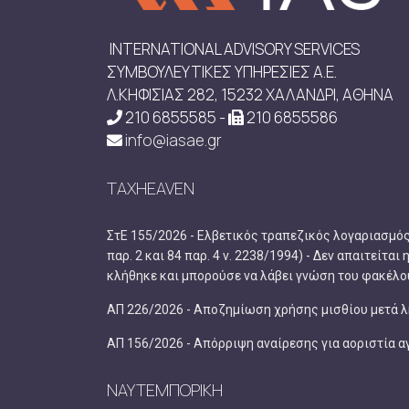
INTERNATIONAL ADVISORY SERVICES
ΣΥΜΒΟΥΛΕΥΤΙΚΕΣ ΥΠΗΡΕΣΙΕΣ Α.Ε.
Λ.ΚΗΦΙΣΙΑΣ 282, 15232 ΧΑΛΑΝΔΡΙ, ΑΘΗΝΑ
210 6855585 -
210 6855586
info@iasae.gr
TAXHEAVEN
ΣτΕ 155/2026 - Ελβετικός τραπεζικός λογαριασμό
παρ. 2 και 84 παρ. 4 ν. 2238/1994) - Δεν απαιτείτ
κλήθηκε και μπορούσε να λάβει γνώση του φακέλο
ΑΠ 226/2026 - Αποζημίωση χρήσης μισθίου μετά λ
ΑΠ 156/2026 - Απόρριψη αναίρεσης για αοριστία 
ΝΑΥΤΕΜΠΟΡΙΚΗ