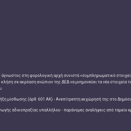
ς άγνωστος στη φορολογική αρχή συνιστά «συμπληρωματικό στοιχεί
αι η κλήση σε ακρόαση ενώπιον της ΔΕΔ να μνημονεύει τα νέα στοιχεία
υ
ήξη μίσθωσης (άρθ. 601 ΑΚ) - Ανεπίτρεπτη εκχώρησή της στο Δημό
αγωγής αδικοπραξίας υπαλλήλου - παράνομες αναλήψεις από ταμείο 