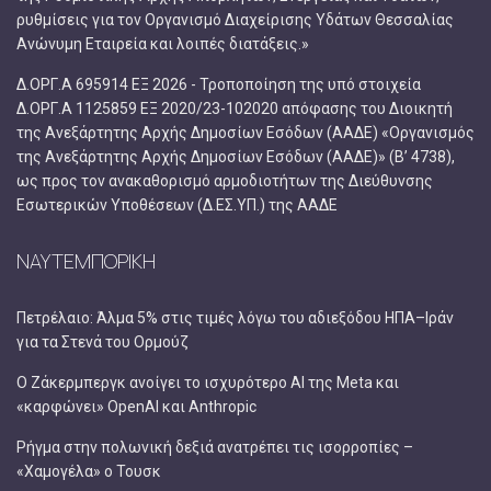
ρυθμίσεις για τον Οργανισμό Διαχείρισης Υδάτων Θεσσαλίας
Ανώνυμη Εταιρεία και λοιπές διατάξεις.»
Δ.ΟΡΓ.Α 695914 ΕΞ 2026 - Τροποποίηση της υπό στοιχεία
Δ.ΟΡΓ.Α 1125859 ΕΞ 2020/23-102020 απόφασης του Διοικητή
της Ανεξάρτητης Αρχής Δημοσίων Εσόδων (ΑΑΔΕ) «Οργανισμός
της Ανεξάρτητης Αρχής Δημοσίων Εσόδων (ΑΑΔΕ)» (Β’ 4738),
ως προς τον ανακαθορισμό αρμοδιοτήτων της Διεύθυνσης
Εσωτερικών Υποθέσεων (Δ.ΕΣ.ΥΠ.) της ΑΑΔΕ
ΝΑΥΤΕΜΠΟΡΙΚΗ
Πετρέλαιο: Άλμα 5% στις τιμές λόγω του αδιεξόδου ΗΠΑ–Ιράν
για τα Στενά του Ορμούζ
Ο Ζάκερμπεργκ ανοίγει το ισχυρότερο AI της Meta και
«καρφώνει» OpenAI και Anthropic
Ρήγμα στην πολωνική δεξιά ανατρέπει τις ισορροπίες –
«Χαμογέλα» ο Τουσκ