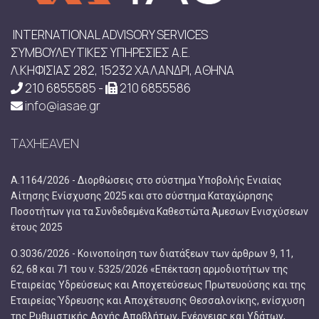
INTERNATIONAL ADVISORY SERVICES
ΣΥΜΒΟΥΛΕΥΤΙΚΕΣ ΥΠΗΡΕΣΙΕΣ Α.Ε.
Λ.ΚΗΦΙΣΙΑΣ 282, 15232 ΧΑΛΑΝΔΡΙ, ΑΘΗΝΑ
210 6855585 -
210 6855586
info@iasae.gr
TAXHEAVEN
Α.1164/2026 - Διορθώσεις στο σύστημα Υποβολής Ενιαίας
Αίτησης Ενίσχυσης 2025 και στο σύστημα Καταχώρησης
Ποσοτήτων για τα Συνδεδεμένα Καθεστώτα Άμεσων Ενισχύσεων
έτους 2025
Ο.3036/2026 - Κοινοποίηση των διατάξεων των άρθρων 9, 11,
62, 68 και 71 του ν. 5325/2026 «Επέκταση αρμοδιοτήτων της
Εταιρείας Υδρεύσεως και Αποχετεύσεως Πρωτευούσης και της
Εταιρείας Ύδρευσης και Αποχέτευσης Θεσσαλονίκης, ενίσχυση
της Ρυθμιστικής Αρχής Αποβλήτων, Ενέργειας και Υδάτων,