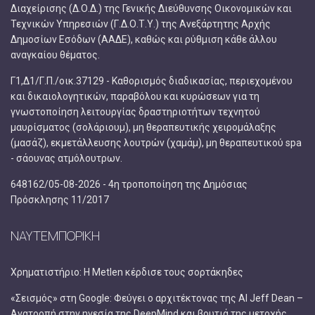
Διαχείρισης (Δ.Ο.Δ.) της Γενικής Διεύθυνσης Οικονομικών και
Τεχνικών Υπηρεσιών (Γ.Δ.Ο.Τ.Υ.) της Ανεξάρτητης Αρχής
Δημοσίων Εσόδων (ΑΑΔΕ), καθώς και ρύθμιση κάθε άλλου
αναγκαίου θέματος.
Γ1,Δ1/Γ.Π./οικ.37129 - Καθορισμός διαδικασίας, περιεχομένου
και δικαιολογητικών, παραβόλου και κυρώσεων για τη
γνωστοποίηση λειτουργίας δραστηριοτήτων τεχνητού
μαυρίσματος (σολάριουμ), μη θεραπευτικής χειρομάλαξης
(μασάζ), εκμετάλλευσης λουτρών (χαμάμ), μη θεραπευτικού spa
- σάουνας ατμόλουτρων.
648162/05-08-2026 - 4η τροποποίηση της Δημόσιας
Πρόσκλησης 11/2017
ΝΑΥΤΕΜΠΟΡΙΚΗ
Χρηματιστήριο: Η Metlen κέρδισε τους σορτάκηδες
«Σεισμός» στη Google: Φεύγει ο αρχιτέκτονας της AI Jeff Dean –
Ανατροπή στην ηγεσία της DeepMind και βουτιά της μετοχής